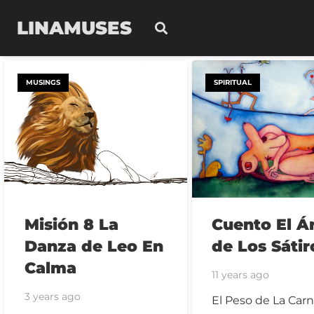
LINAMUSES
MUSINGS
SPIRITUAL
Misión 8 La
Cuento El Á
Danza de Leo En
de Los Sátir
Calma
11 years ago
3 years ago
El Peso de La Car