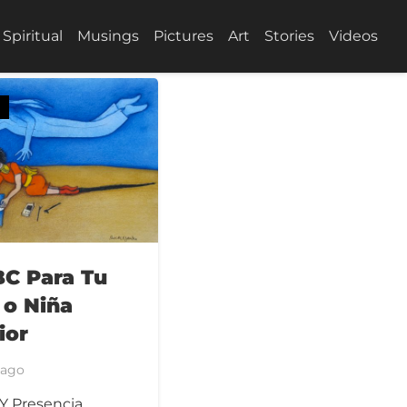
Spiritual
Musings
Pictures
Art
Stories
Videos
BC Para Tu
 o Niña
ior
 ago
Y Presencia