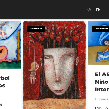
MUSINGS
SPIRITUAL
El A
rbol
Niño
os
Inter
12 years
ne
Dibujo 