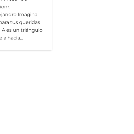
ionr:
ejandro Imagina
para tus queridas
la A es un triángulo
ela hacia…