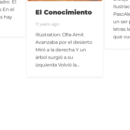
adro El
Ilustrac
s En el
El Conocimiento
PascAl
es hay
un ser 
11 years ago
letras 
Illustration: Ofra Amit
que vu
Avanzaba por el desierto
Miró a la derecha Y un
árbol surgió a su
izquierda Volvió la…