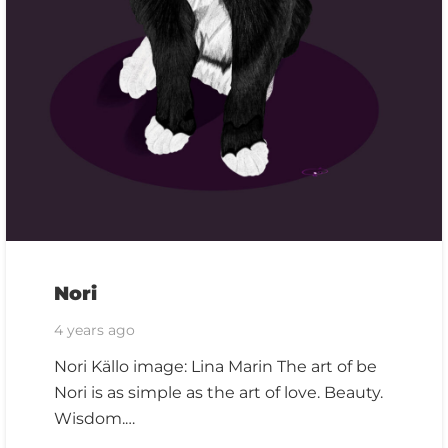
Nori
4 years ago
Nori Källo image: Lina Marin The art of be
Nori is as simple as the art of love. Beauty.
Wisdom.…