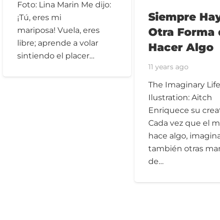
Foto: Lina Marin Me dijo:
Siempre Ha
¡Tú, eres mi
Otra Forma 
mariposa! Vuela, eres
libre; aprende a volar
Hacer Algo
sintiendo el placer…
11 years ago
The Imaginary Lif
Ilustration: Aitch
Enriquece su crea
Cada vez que el 
hace algo, imagin
también otras ma
de…