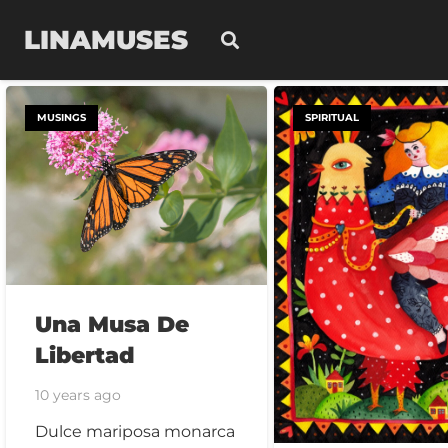
LINAMUSES
MUSINGS
SPIRITUAL
Una Musa De
Libertad
10 years ago
Dulce mariposa monarca