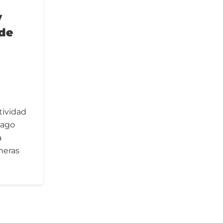
y
de
e
tividad
mago
a
neras