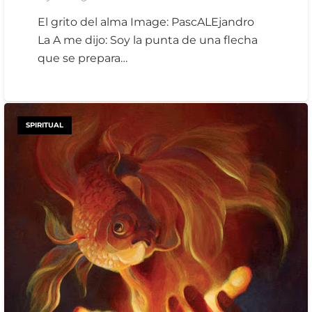
El grito del alma Image: PascALEjandro
La A me dijo: Soy la punta de una flecha
que se prepara…
SPIRITUAL