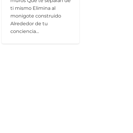
muros Que te separan de
ti mismo Elimina al
monigote construido
Alrededor de tu
conciencia…