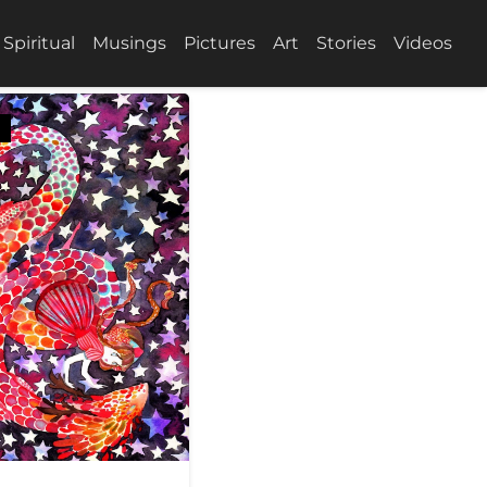
Spiritual
Musings
Pictures
Art
Stories
Videos