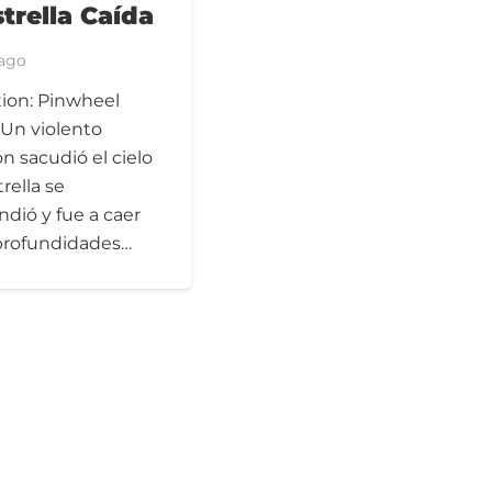
trella Caída
 ago
ation: Pinwheel
Un violento
 sacudió el cielo
rella se
dió y fue a caer
 profundidades…