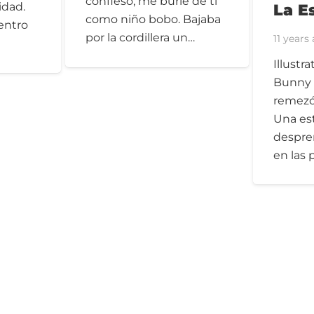
confieso, me burlé de ti
idad.
La Es
como niño bobo. Bajaba
entro
por la cordillera un…
11 years
Illustr
Bunny 
remezón
Una est
despren
en las