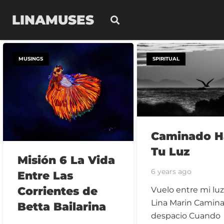
LINAMUSES
MUSINGS
SPIRITUAL
Caminado H
Tu Luz
Misión 6 La Vida
6 years ago
Entre Las
Corrientes de
Vuelo entre mi luz
Lina Marin Camin
Betta Bailarina
despacio Cuando