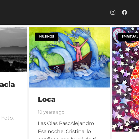
MUSINGS
SPIRITUAL
acia
Loca
10 years ago
 Foto:
Las Olas PascAlejandro
a
Esa noche, Cristina, lo