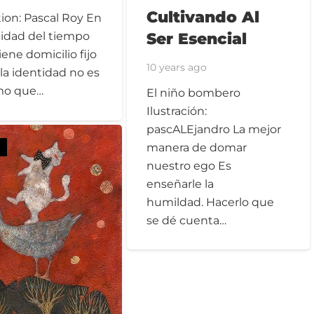
Cultivando Al
ation: Pascal Roy En
Ser Esencial
cidad del tiempo
iene domicilio fijo
10 years ago
la identidad no es
mo que…
El niño bombero
Ilustración:
pascALEjandro La mejor
manera de domar
nuestro ego Es
enseñarle la
humildad. Hacerlo que
se dé cuenta…