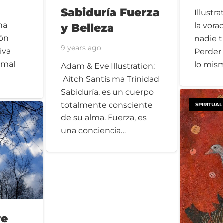
Sabiduría Fuerza
Illustr
na
y Belleza
la vora
ión
nadie t
9 years ago
iva
Perder 
 mal
lo mis
Adam & Eve Illustration:
Aitch Santísima Trinidad
Sabiduría, es un cuerpo
totalmente consciente
SPIRITUAL
de su alma. Fuerza, es
una conciencia…
re