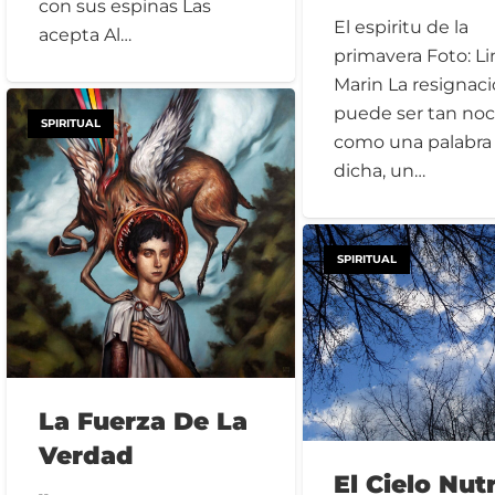
con sus espinas Las
El espiritu de la
acepta Al…
primavera Foto: Li
Marin La resignac
puede ser tan noc
SPIRITUAL
como una palabra
dicha, un…
SPIRITUAL
La Fuerza De La
Verdad
El Cielo Nut