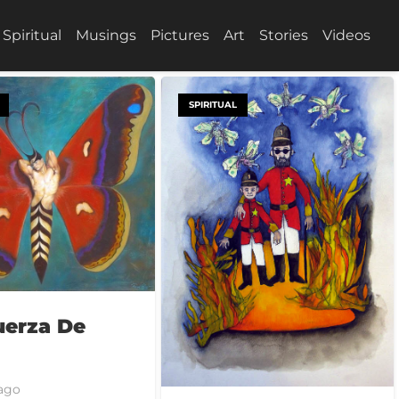
Spiritual
Musings
Pictures
Art
Stories
Videos
SPIRITUAL
uerza De
 ago