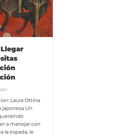
 Llegar
sitas
ción
ción
 ago
ation: Laura Ottina
a japonesa Un
 queriendo
er a manejar con
a la espada, le