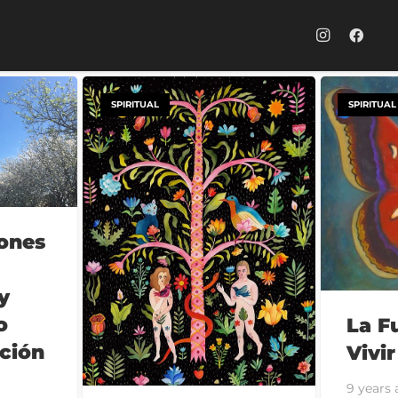
SPIRITUAL
SPIRITUAL
iones
y
o
La F
ción
Vivir
9 years