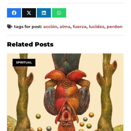
tags for post:
acción
,
alma
,
fuerza
,
lucidez
,
perdon
Related Posts
SPIRITUAL