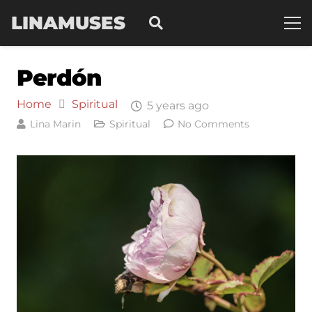
LINAMUSES
Perdón
Home
Spiritual
5 years ago
Lina Marin
Spiritual
No Comments