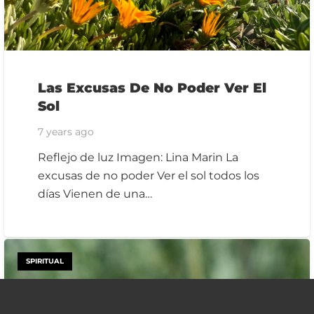
Las Excusas De No Poder Ver El
Sol
7 years ago
Reflejo de luz Imagen: Lina Marin La
excusas de no poder Ver el sol todos los
días Vienen de una…
SPIRITUAL
keyboard_arrow_up