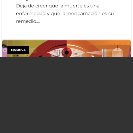
Deja de creer que la muerte es una
enfermedad y que la reencarnación es su
remedio.…
MUSINGS
keyboard_arrow_up