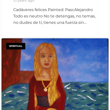
10 years ago
Cadáveres felices Painted: PascAlejandro
Todo es neutro No te detengas, no temas,
no dudes de ti, tienes una fuerza sin…
SPIRITUAL