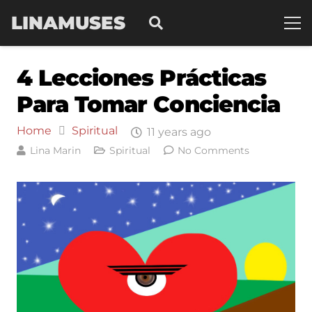
LINAMUSES
4 Lecciones Prácticas
Para Tomar Conciencia
Home
Spiritual
11 years ago
Lina Marin
Spiritual
No Comments