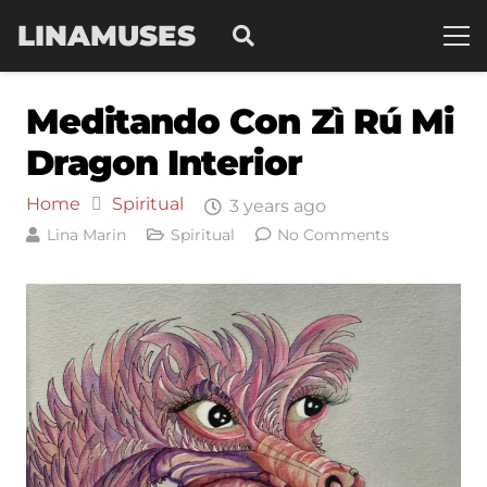
LINAMUSES
Meditando Con Zì Rú Mi
Dragon Interior
Home
Spiritual
3 years ago
Lina Marin
Spiritual
No Comments