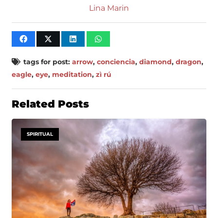
Lina Marin
tags for post:
arrow
,
conciencia
,
diamond
,
dragon
,
eagle
,
eye
,
meditation
,
zì rú
Related Posts
SPIRITUAL