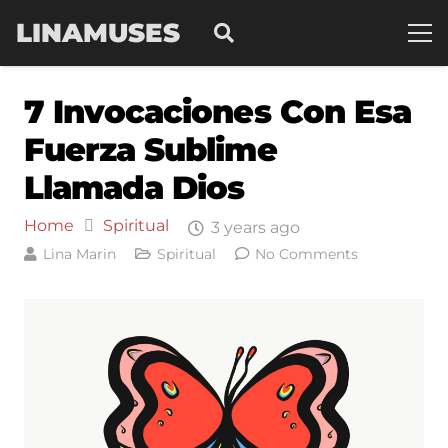
LINAMUSES
7 Invocaciones Con Esa
Fuerza Sublime
Llamada Dios
Home
Spiritual
3 years ago
Lina Marin
Spiritual
No Comments