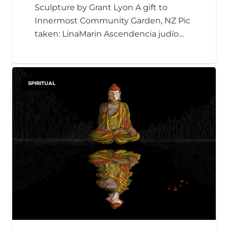
Sculpture by Grant Lyon A gift to
Innermost Community Garden, NZ Pic
taken: LinaMarin Ascendencia judío…
SPIRITUAL