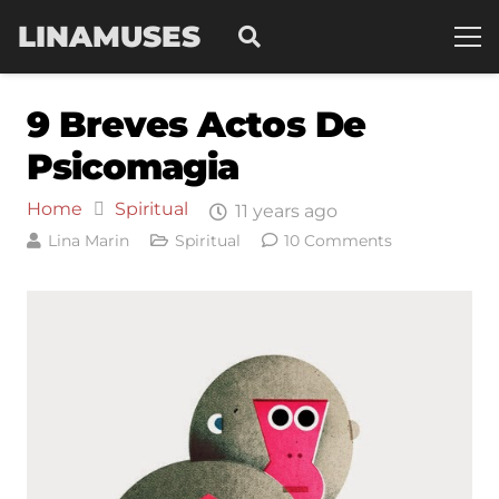
LINAMUSES
9 Breves Actos De
Psicomagia
Home
Spiritual
11 years ago
Lina Marin
Spiritual
10
Comments