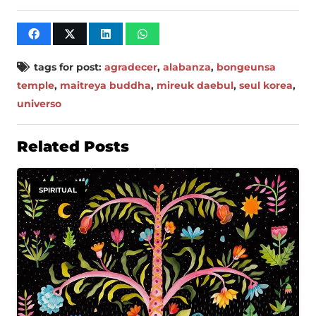
tags for post:
agradecer
,
alabanza
,
bongeunsa
temple
,
maitreya buddha
,
mireuk daebul
,
seul korea
,
universo
Related Posts
SPIRITUAL