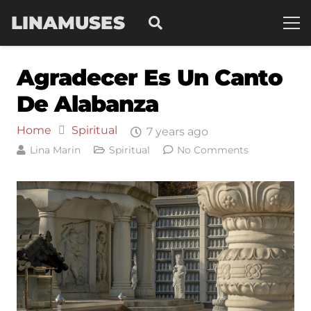
LINAMUSES
Agradecer Es Un Canto
De Alabanza
Home
Spiritual
7 years ago
Lina Marin
Spiritual
No Comments