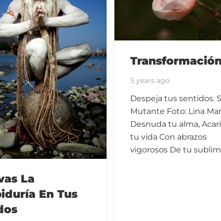
Transformació
5 years ago
Despeja tus sentidos. 
Mutante Foto: Lina Mar
Desnuda tu alma, Acari
tu vida Con abrazos
vigorosos De tu subli
vas La
iduría En Tus
dos