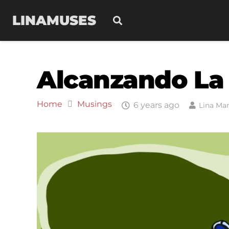
LINAMUSES
Alcanzando La
Home
Musings
6 years ago
Lina Mar