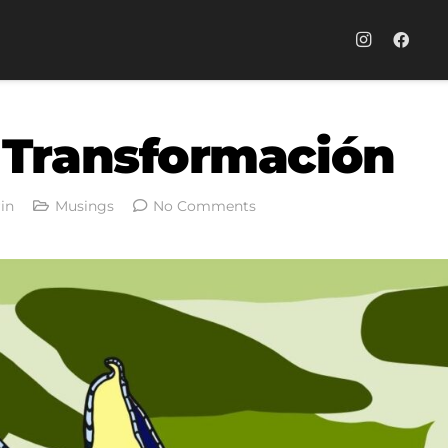
 Transformación
in
Musings
No Comments