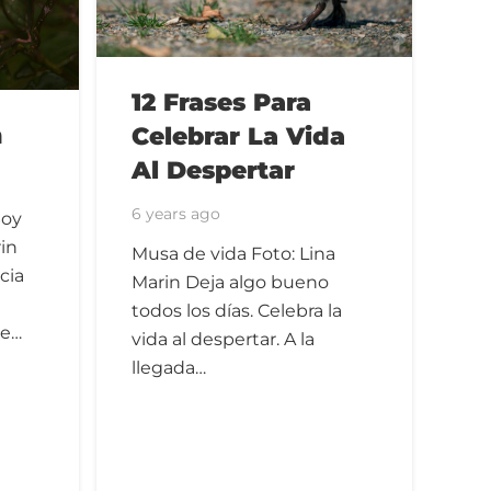
12 Frases Para
n
Celebrar La Vida
Al Despertar
6 years ago
Soy
in
Musa de vida Foto: Lina
cia
Marin Deja algo bueno
todos los días. Celebra la
me…
vida al despertar. A la
llegada…