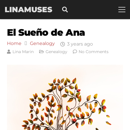
LINAMUSES
El Sueño de Ana
Home
Genealogy
3 years ago
Lina Marin
Genealogy
No Comments