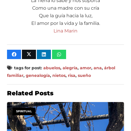
La Tierra lo sabe y nos soporta
Como una madre con su cría
Que la guía hacia la luz,
El amor por la vida y la familia.
Lina Marin
tags for post:
abuelos
,
alegría
,
amor
,
ana
,
árbol
familiar
,
genealogía
,
nietos
,
risa
,
sueño
Related Posts
SPIRITUAL