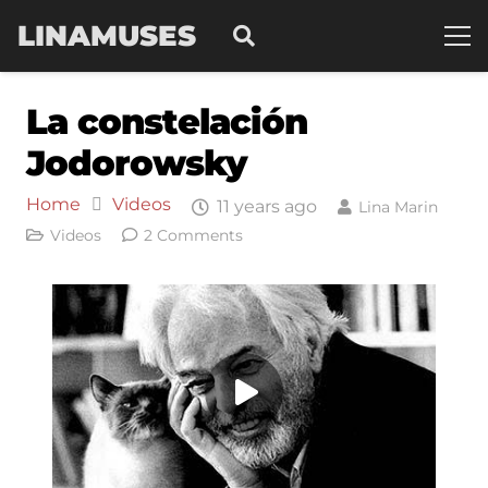
LINAMUSES
La constelación
Jodorowsky
Home
Videos
11 years ago
Lina Marin
Videos
2
Comments