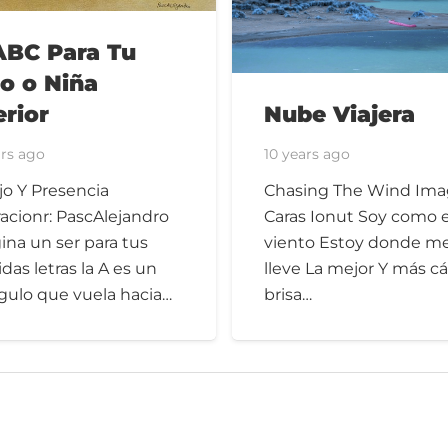
ABC Para Tu
o o Niña
Nube Viajera
erior
10 years ago
ars ago
Chasing The Wind Ima
jo Y Presencia
Caras Ionut Soy como e
racionr: PascAlejandro
viento Estoy donde m
ina un ser para tus
lleve La mejor Y más cá
das letras la A es un
brisa…
ngulo que vuela hacia…