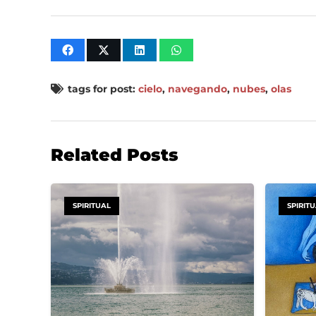
tags for post:
cielo
,
navegando
,
nubes
,
olas
Related Posts
SPIRITUAL
SPIRIT