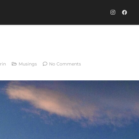
rin
Musings
No Comments