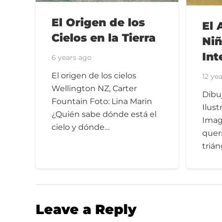
El Origen de los
El 
Cielos en la Tierra
Niñ
Int
6 years ago
El origen de los cielos
12 ye
Wellington NZ, Carter
Dibu
Fountain Foto: Lina Marin
Ilust
¿Quién sabe dónde está el
Imag
cielo y dónde…
queri
triá
Leave a Reply