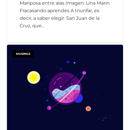
Mariposa entre alas Imagen: Lina Marin
Fracasando aprendes A triunfar, es
decir, a saber elegir. San Juan de la
Cruz, que…
MUSINGS