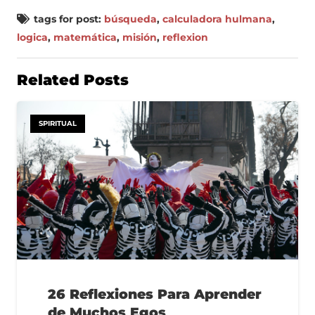
tags for post:
búsqueda
,
calculadora hulmana
,
logica
,
matemática
,
misión
,
reflexion
Related Posts
SPIRITUAL
26 Reflexiones Para Aprender
de Muchos Egos