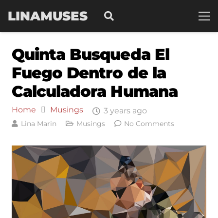
LINAMUSES
Quinta Busqueda El
Fuego Dentro de la
Calculadora Humana
Home
Musings
3 years ago
Lina Marin
Musings
No Comments