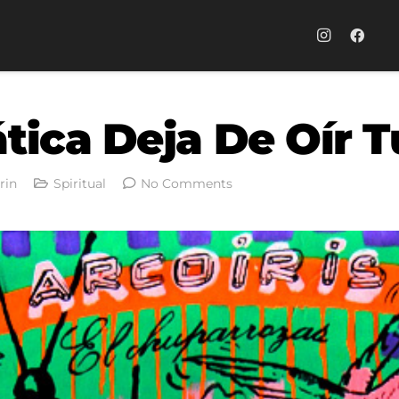
ática Deja De Oír 
rin
Spiritual
No Comments