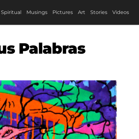
Spiritual
Musings
Pictures
Art
Stories
Videos
Tus Palabras