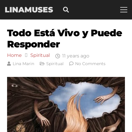
LINAMUSES
Todo Está Vivo y Puede
Responder
Home
Spiritual
11 years ago
Lina Marin
Spiritual
No Comments