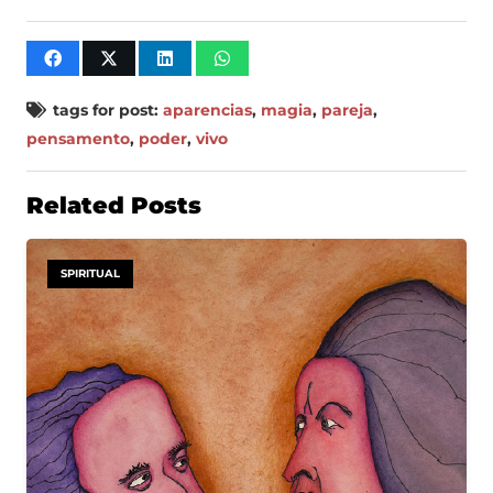
tags for post:
aparencias
,
magia
,
pareja
,
pensamento
,
poder
,
vivo
Related Posts
SPIRITUAL